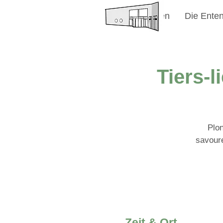
Willkommen
Die Enten
Tiers-
Plon
savoure
Zeit & Ort