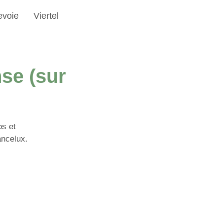
evoie
Viertel
se (sur
os et
ancelux.