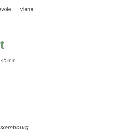
evoie
Viertel
t
de 4/5mm
 Luxembourg