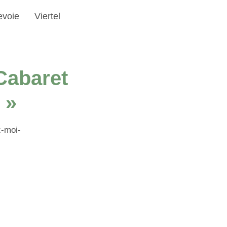
evoie
Viertel
Cabaret
 »
z-moi-