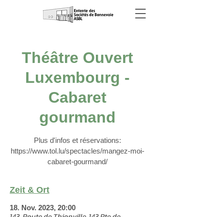
Théâtre Ouvert
Luxembourg -
Cabaret
gourmand
Plus d'infos et réservations:
https://www.tol.lu/spectacles/mangez-moi-
cabaret-gourmand/
Zeit & Ort
18. Nov. 2023, 20:00
143, Route de Thionville, 143 Rte de