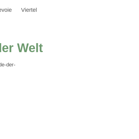
evoie
Viertel
er Welt
de-der-