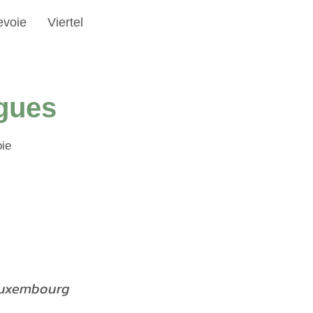
evoie
Viertel
ngues
ie
Luxembourg