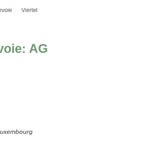
evoie
Viertel
voie: AG
 Luxembourg