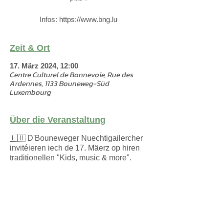
Infos: https://www.bng.lu
Zeit & Ort
17. März 2024, 12:00
Centre Culturel de Bonnevoie, Rue des
Ardennes, 1133 Bouneweg-Süd
Luxembourg
Über die Veranstaltung
🇱🇺 D'Bouneweger Nuechtigailercher
invitéieren iech de 17. Mäerz op hiren
traditionellen "Kids, music & more".
🇫🇷 Les "Bouneweger
Nuechtigailercher" vous invitent
cordialement à leur traditionnel concert
"enfants, musique et plus".