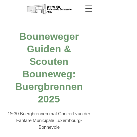
Bouneweger
Guiden &
Scouten
Bouneweg:
Buergbrennen
2025
19:30 Buergbrennen mat Concert vun der
Fanfare Municipale Luxembourg-
Bonnevoie