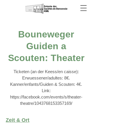
Bouneweger
Guiden a
Scouten: Theater
Ticketen (an der Keess/en caisse):
Erwuessener/adultes: 8€.
Kanner/enfants/Guiden & Scouten: 4€.
Link:
https://facebook.com/events/s/theater-
theatre/1043768153357169/
Zeit & Ort